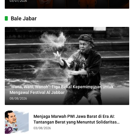
di Ciparay
03/07/2026
Bale Jabar
“Wana, Wani, Wanoh”: Tiga Bekal Kepemimpinan untuk
Mengawal Festival Al Jabbar
08/08/2026
Menjaga Marwah PWI Jawa Barat di Era AI:
Tantangan Berat yang Menuntut Solidaritas
Lintas Generasi
03/08/2026