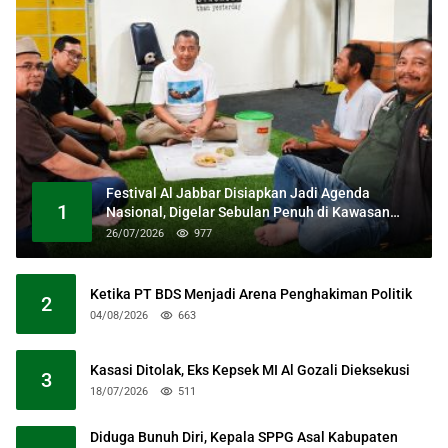
Festival Al Jabbar Disiapkan Jadi Agenda
1
Nasional, Digelar Sebulan Penuh di Kawasan
Masjid Raya Al Jabbar
26/07/2026
977
Ketika PT BDS Menjadi Arena Penghakiman Politik
2
04/08/2026
663
Kasasi Ditolak, Eks Kepsek MI Al Gozali Dieksekusi
3
18/07/2026
511
Diduga Bunuh Diri, Kepala SPPG Asal Kabupaten