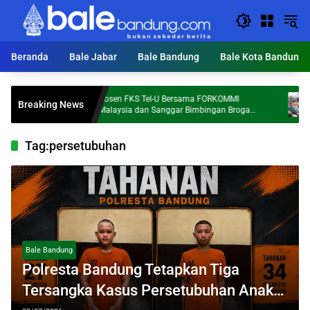
Langsung
ke
konten
Beranda
Bale Jabar
Bale Bandung
Bale Kota Bandung
Dosen FKS Tel-U Bersama FORKOMMI
KDS 
Breaking News
 Al
Malaysia dan Sanggar Bimbingan Broga
Ton 
Perkuat Kolaborasi Internasional melalui
Pengabdian kepada Masyarakat
Tag:
persetubuhan
Bale Bandung
Polresta Bandung Tetapkan Tiga
Tersangka Kasus Persetubuhan Anak