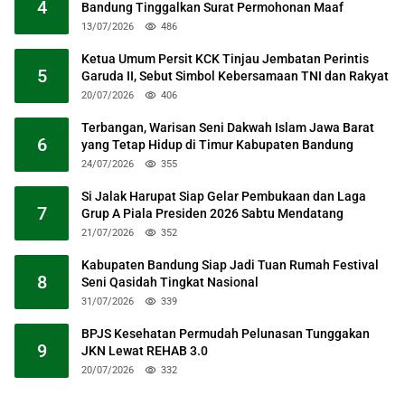
4
Bandung Tinggalkan Surat Permohonan Maaf
13/07/2026
486
Ketua Umum Persit KCK Tinjau Jembatan Perintis
5
Garuda II, Sebut Simbol Kebersamaan TNI dan Rakyat
20/07/2026
406
Terbangan, Warisan Seni Dakwah Islam Jawa Barat
6
yang Tetap Hidup di Timur Kabupaten Bandung
24/07/2026
355
Si Jalak Harupat Siap Gelar Pembukaan dan Laga
7
Grup A Piala Presiden 2026 Sabtu Mendatang
21/07/2026
352
Kabupaten Bandung Siap Jadi Tuan Rumah Festival
8
Seni Qasidah Tingkat Nasional
31/07/2026
339
BPJS Kesehatan Permudah Pelunasan Tunggakan
9
JKN Lewat REHAB 3.0
20/07/2026
332